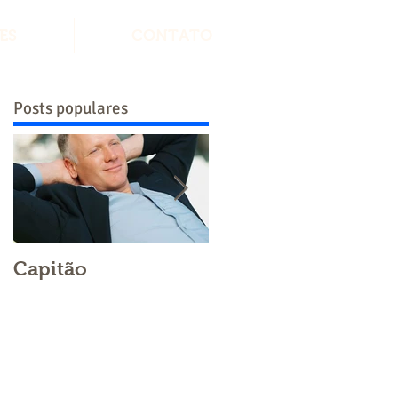
ES
CONTATO
Posts populares
Capitão
Os sócios devem
pagar suas contas
pessoais pela
empresa?