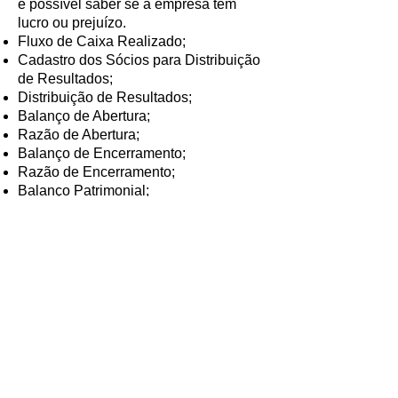
é possível saber se a empresa tem
lucro ou prejuízo.
Fluxo de Caixa Realizado;
Cadastro dos Sócios para Distribuição
de Resultados;
Distribuição de Resultados;
Balanço de Abertura;
Razão de Abertura;
Balanço de Encerramento;
Razão de Encerramento;
Balanço Patrimonial;
Balancete;
Contas de Resultado;
Demonstrativo de Resultado;
Razão;
Planejamento Orçamentário;
Comparativo Realizado – Orçado;
Análise de Provisões;
Demonstrativo Corporativo;
Faturamento