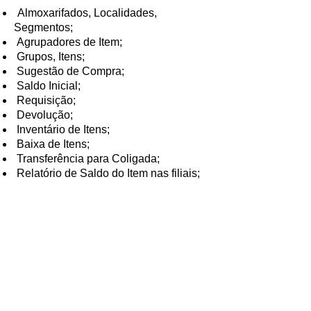
Almoxarifados, Localidades,
Segmentos;
Agrupadores de Item;
Grupos, Itens;
Sugestão de Compra;
Saldo Inicial;
Requisição;
Devolução;
Inventário de Itens;
Baixa de Itens;
Transferência para Coligada;
Relatório de Saldo do Item nas filiais;
Transferência de Itens;
Ajuste de Preço Médio;
Entrada de Estoque sem Valor;
Movimentação de Estoque;
Movimentação de Estoque Futura;
Relatório de Consumo;
Relatório de Itens não Inventariados;
Relatório de Itens sem Movimento;