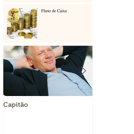
Fluxo de Caixa
Capitão
Os sócios de
contas pesso
empresa?